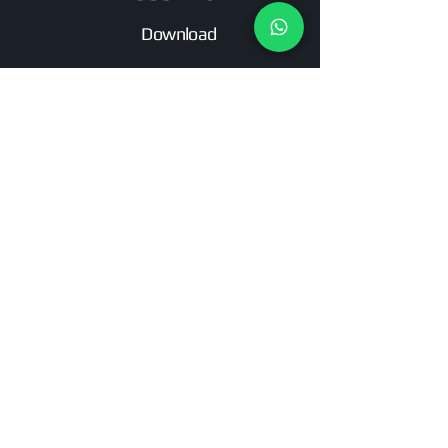
Download
MAIS ARTISTAS
Assine nossa newsletter e fique
por dentro das novidades de
nossos artistas e labels!
Email