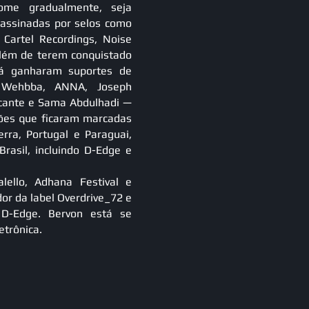
me gradualmente, seja
assinadas por selos como
 Cartel Recordings, Noise
lém de terem conquistado
já ganharam suportes de
, Wehbba, ANNA, Joseph
licante e Sama Abdulhadi —
ões que ficaram marcadas
rra, Portugal e Paraguai,
rasil, incluindo D-Edge e
alello, Adhana Festival e
dor da label Overdrive_72 e
D-Edge. Bervon está se
etrônica.